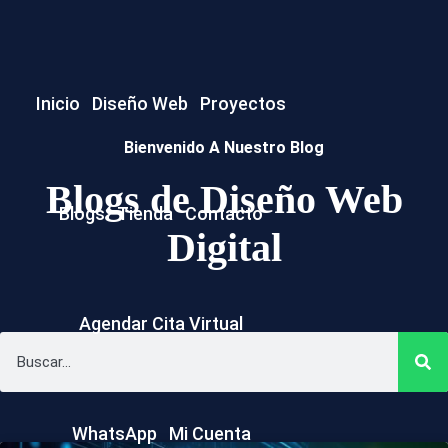
Inicio
Diseño Web
Proyectos
Bienvenido A Nuestro Blog
WordPress
Blogs de Diseño Web
Blogs
Tienda
Contacto
Digital
Plugins
Themes
Agendar Cita Virtual
Template Kits
WhatsApp
Mi Cuenta