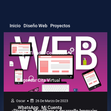
Inicio
Diseño Web
Proyectos
WordPress
Blogs
Tienda
Contacto
Plugins
Themes
Agendar Cita Virtual
Template Kits
Oscar
26 De Marzo De 2023
WhatsApp
Mi Cuenta
¿Diseño en WordPress o desarrollo lenguajes