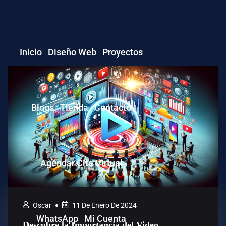
Inicio
Diseño Web
Proyectos
WordPress
Blogs
Tienda
Contacto
Plugins
Themes
Agendar Cita Virtual
Template Kits
Oscar
11 De Enero De 2024
WhatsApp
Mi Cuenta
Descubre la Importancia del Video