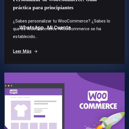
práctica para principiantes
¿Sabes personalizar tu WooCommerce? ¿Sabes lo
WhatsApp
Mi Cuenta
que es WooCommerce?WooCommerce se ha
establecido...
Leer Más