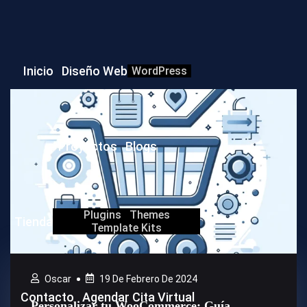
Inicio
Diseño Web
WordPress
Proyectos
Blogs
Plugins
Themes
Tienda
Template Kits
Oscar
19 De Febrero De 2024
Contacto
Agendar Cita Virtual
Personalizar tu WooCommerce: Guía