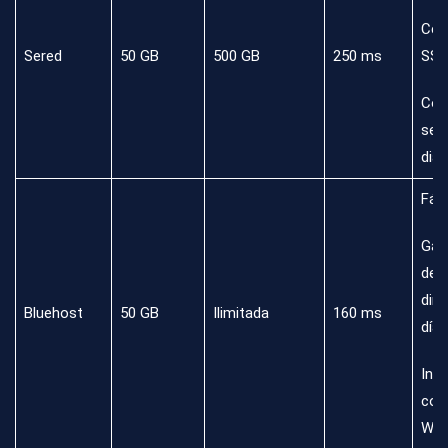
Cert
Sered
50 GB
500 GB
250 ms
SSL
Cop
seg
diar
Fáci
Gar
dev
dine
Bluehost
50 GB
Ilimitada
160 ms
días
Inte
con
Wor