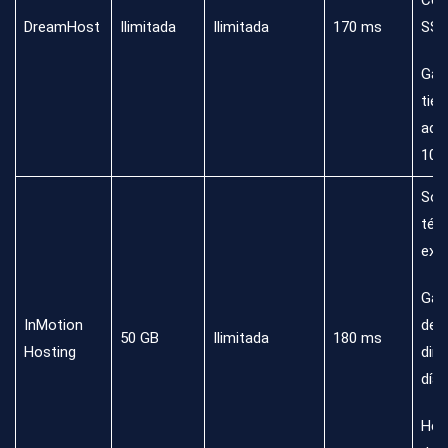
Cert
DreamHost
Ilimitada
Ilimitada
170 ms
SSL
Gar
tie
acti
100
Sop
téc
exc
Gar
InMotion
dev
50 GB
Ilimitada
180 ms
Hosting
dine
días
Her