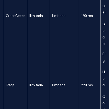
Cert
SSL
GreenGeeks
Ilimitada
Ilimitada
190 ms
Gar
dev
dine
días
Dom
grat
Her
de 
iPage
Ilimitada
Ilimitada
220 ms
grat
Gar
dev