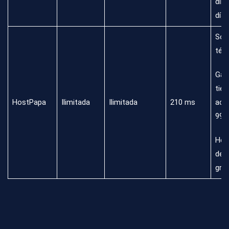
dine
días
Sop
téc
Gar
tie
HostPapa
Ilimitada
Ilimitada
210 ms
acti
99.
Her
de 
grat