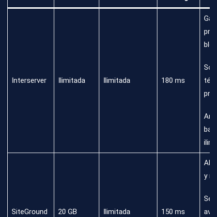
Gar
prec
blo
Sop
Interserver
Ilimitada
Ilimitada
180 ms
téc
prim
Anc
ban
ilim
Alta
y r
Seg
SiteGround
20 GB
Ilimitada
150 ms
ava