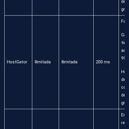
de 
grat
Fáci
Gar
tie
acti
99.
HostGator
Ilimitada
Ilimitada
200 ms
Her
de
con
de s
grat
Ener
ren