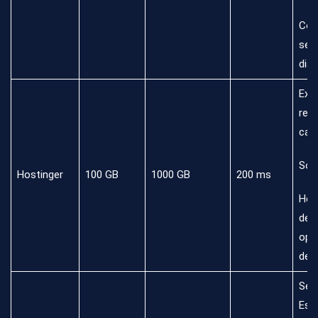
Cop
seg
diar
Exc
rela
cali
Sop
Hostinger
100 GB
1000 GB
200 ms
Her
de
opt
de s
Ser
Esp