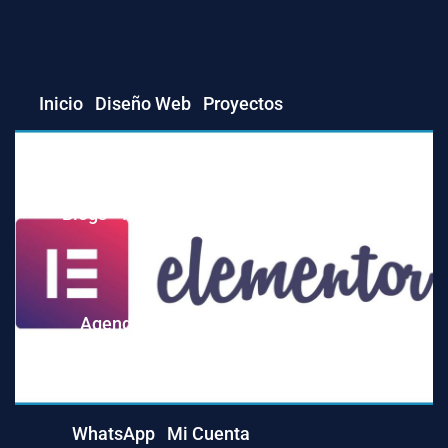
Inicio
Diseño Web
Proyectos
WordPress
Blogs
Tienda
Contacto
Plugins
Themes
Agendar Cita Virtual
Template Kits
WhatsApp
Mi Cuenta